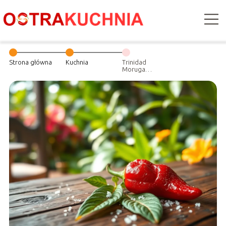
Strona główna
Kuchnia
Trinidad
Moruga
Scorpion – ostra
papryka z
Karaibów