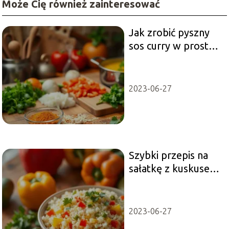
Może Cię również zainteresować
Jak zrobić pyszny
sos curry w prosty
sposób – przepis i
porady
2023-06-27
Szybki przepis na
sałatkę z kuskusem,
papryką i ogórkiem
2023-06-27