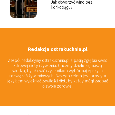
Jak otworzyć wino bez
korkociągu?
Redakcja ostrakuchnia.pl
Zespół redakcyjny ostrakuchnia.pl z pasją zgłębia świat
zdrowej diety i żywienia. Chcemy dzielić się naszą
wiedzą, by ułatwić czytelnikom wybór najlepszych
rozwiązań żywieniowych. Naszym celem jest prostym
językiem wyjaśniać zawiłości diet, by każdy mógł zadbać
o swoje zdrowie.