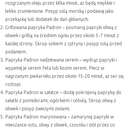
rozgrzanym oleju przez kilka minut, aż będą miękkie i
lekko zrumienione. Posyp solą morską i podawaj jako
przekąskę lub dodatek do dań głównych.
Grillowana papryka Padron – posmaruj papryki oliwą z
oliwek i grilluj na średnim ogniu przez około 5-7 minut z
każdej strony. Skrop sokiem z cytryny i posyp solą przed
podaniem.
Papryka Padron nadziewana serem – wydrąż papryki i
wypełnij je serem feta lub kozim serem. Piecz w
nagrzanym piekarniku przez około 15-20 minut, aż ser się
roztopi.
Papryka Padron w sałatce – dodaj pokrojoną paprykę do
sałatki z pomidorami, ogórkiem i cebulą. Skrop oliwą z
oliwek i posyp świeżymi ziołami.
Papryka Padron marynowana – zamarynuj papryki w
mieszance octu, oliwy z oliwek, czosnku i ziół przez co