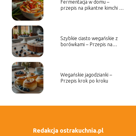
Fermentacja w domu –
przepis na pikantne kimchi i
jego zalety
Szybkie ciasto wegańskie z
borówkami – Przepis na
słodkość
Wegańskie jagodzianki –
Przepis krok po kroku
Redakcja ostrakuchnia.pl