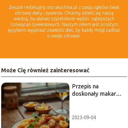
Zespół redakcyjny ostrakuchnia.pl z pasją zgłębia świat
zdrowej diety i żywienia. Chcemy dzielić się naszą
wiedzą, by ułatwić czytelnikom wybór najlepszych
rozwiązań żywieniowych. Naszym celem jest prostym
językiem wyjaśniać zawiłości diet, by każdy mógł zadbać
o swoje zdrowie.
Może Cię również zainteresować
Przepis na
doskonały makaron
z owocami morza!
2023-09-04