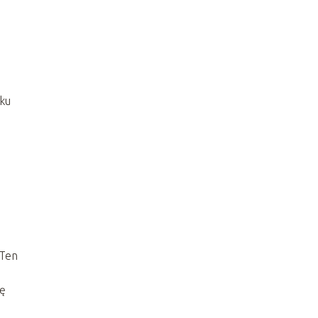
ku
 Ten
ię