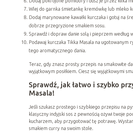
Dodaj pokrojone pomidory i dusz je przez kilka mi
Wlej do garnka śmietankę kremówkę lub mleko k
Dodaj marynowane kawałki kurczaka i gotuj na śre
dobrze przegryzione smakiem sosu.
Sprawdź i dopraw danie solą i pieprzem według w
Podawaj kurczaka Tikka Masala na ugotowanym ry
tego aromatycznego dania.
Teraz, gdy znasz prosty przepis na smakowite dan
wyjątkowym posiłkiem. Ciesz się wyjątkowymi sma
Sprawdź, jak łatwo i szybko pr
Masala!
Jeśli szukasz prostego i szybkiego przepisu na p
klasyczny indyjski sos z pewnością ożywi twoje p
kucharzem, aby przygotować tę potrawę. Wystarczy 
smakiem curry na swoim stole.