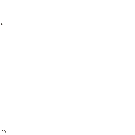
 z
 to