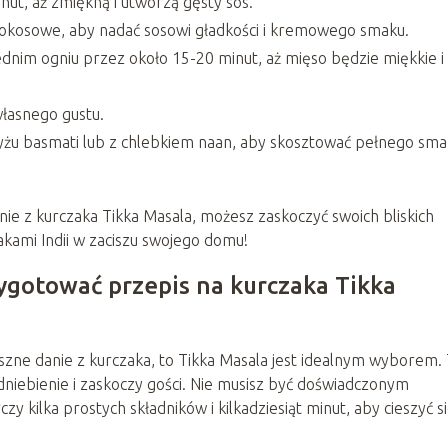
nut, aż zmiękną i utworzą gęsty sos.
okosowe, aby nadać sosowi gładkości i kremowego smaku.
dnim ogniu przez około 15-20 minut, aż mięso będzie miękkie i
łasnego gustu.
żu basmati lub z chlebkiem naan, aby skosztować pełnego sma
ie z kurczaka Tikka Masala, możesz zaskoczyć swoich bliskich
kami Indii w zaciszu swojego domu!
zygotować przepis na kurczaka Tikka
yszne danie z kurczaka, to Tikka Masala jest idealnym wyborem.
odniebienie i zaskoczy gości. Nie musisz być doświadczonym
kilka prostych składników i kilkadziesiąt minut, aby cieszyć s