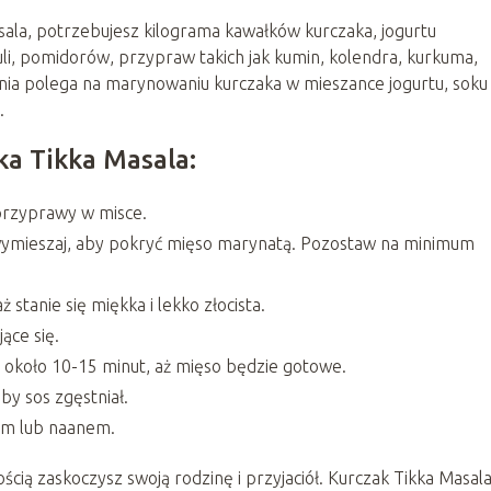
ala, potrzebujesz kilograma kawałków kurczaka, jogurtu
uli, pomidorów, przypraw takich jak kumin, kolendra, kurkuma,
nia polega na marynowaniu kurczaka w mieszance jogurtu, soku
.
ka Tikka Masala:
 przyprawy w misce.
 wymieszaj, aby pokryć mięso marynatą. Pozostaw na minimum
stanie się miękka i lekko złocista.
ące się.
 około 10-15 minut, aż mięso będzie gotowe.
by sos zgęstniał.
em lub naanem.
ścią zaskoczysz swoją rodzinę i przyjaciół. Kurczak Tikka Masala