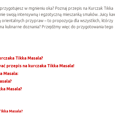
przygotujesz w mgnieniu oka? Poznaj przepis na Kurczak Tikka
enie swoją intensywną i egzotyczną mieszanką smaków. Juicy kaw
orientalnych przypraw – to propozycja dla wszystkich, którzy
y na kulinarne doznania? Przejdźmy więc do przygotowania tego
urczaka Tikka Masala?
ać przepis na kurczaka Tikka Masala!
a Masala:
asala?
kka Masala?
Tikka Masala?