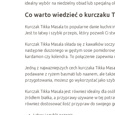
idealny wybór na niedzielny obiad lub specjalną ok
Co warto wiedzieć o kurczaku 
Kurczak Tikka Masala to popularne danie kuchni in
Jest to łatwy i szybki przepis, który pozwoli Ci s
Kurczak Tikka Masala składa się z kawałków socz
następnie duszonego w gęstym sosie pomidorowy
kardamon czy kolendra. To połączenie zapewnia 
Jedną z najważniejszych cech kurczaka Tikka Masa
podawane z ryżem basmati lub naanem, ale także j
przygotowania, możesz go wykorzystać jako szybką
Kurczak Tikka Masala jest również idealny dla osó
źródłem białka, a przyprawy używane w tej potr
również dostosować ilość przypraw do swojego gu
Łatwy i szybki przepis