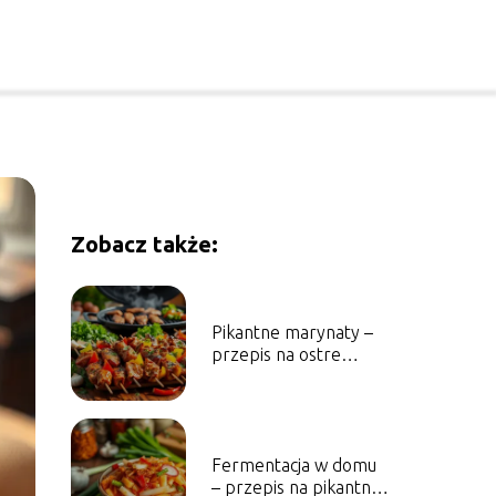
Zobacz także:
Pikantne marynaty –
przepis na ostre
marynowane mięsa i
warzywa
Fermentacja w domu
– przepis na pikantne