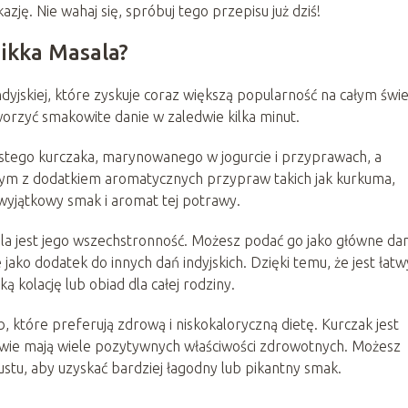
azję. Nie wahaj się, spróbuj tego przepisu już dziś!
Tikka Masala?
dyjskiej, które zyskuje coraz większą popularność na całym świe
tworzyć smakowite danie w zaledwie kilka minut.
ystego kurczaka, marynowanego w jogurcie i przyprawach, a
m z dodatkiem aromatycznych przypraw takich jak kurkuma,
wyjątkowy smak i aromat tej potrawy.
la jest jego wszechstronność. Możesz podać go jako główne dan
ako dodatek do innych dań indyjskich. Dzięki temu, że jest łatw
 kolację lub obiad dla całej rodziny.
b, które preferują zdrową i niskokaloryczną dietę. Kurczak jest
awie mają wiele pozytywnych właściwości zdrowotnych. Możesz
stu, aby uzyskać bardziej łagodny lub pikantny smak.