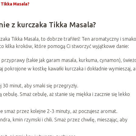
 Tikka Masala?
ie z kurczaka Tikka Masala?
czaka Tikka Masala, to dobrze trafiłeś! Ten aromatyczny i smak
. Oto kilka kroków, które pomogą Ci stworzyć wyjątkowe danie:
, przyprawy (takie jak garam masala, kurkuma, cynamon), śwież
aj pokrojone w kostkę kawałki kurczaka i dokładnie wymieszaj, 
 30 minut, aby smaki się przegryzły.
cebulę. Smaż cebulę, aż stanie się miękka i zacznie się lekko
nie smaż przez kolejne 2-3 minuty, aż poczujesz aromat.
ra, kmin rzymski i chili. Smaż przez chwilę, mieszając, aby