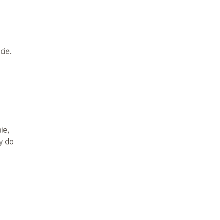
cie.
ie,
y do