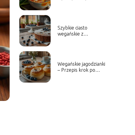
kimchi i jego zalety
Szybkie ciasto
wegańskie z
borówkami – Przepis
na słodkość
Wegańskie jagodzianki
– Przepis krok po
kroku