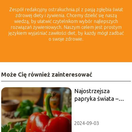
Zespół redakcyjny ostrakuchnia.pl z pasją zgłębia świat
zdrowej diety i żywienia. Chcemy dzielić się naszą
wiedzą, by ułatwić czytelnikom wybór najlepszych
rozwiązań żywieniowych. Naszym celem jest prostym
językiem wyjaśniać zawiłości diet, by każdy mógł zadbać
o swoje zdrowie.
Może Cię również zainteresować
Najostrzejsza
papryka świata –
poznaj moc Pepper
X
2024-09-03