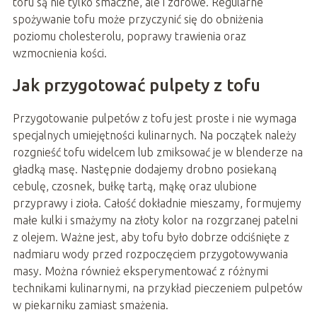
tofu są nie tylko smaczne, ale i zdrowe. Regularne
spożywanie tofu może przyczynić się do obniżenia
poziomu cholesterolu, poprawy trawienia oraz
wzmocnienia kości.
Jak przygotować pulpety z tofu
Przygotowanie pulpetów z tofu jest proste i nie wymaga
specjalnych umiejętności kulinarnych. Na początek należy
rozgnieść tofu widelcem lub zmiksować je w blenderze na
gładką masę. Następnie dodajemy drobno posiekaną
cebulę, czosnek, bułkę tartą, mąkę oraz ulubione
przyprawy i zioła. Całość dokładnie mieszamy, formujemy
małe kulki i smażymy na złoty kolor na rozgrzanej patelni
z olejem. Ważne jest, aby tofu było dobrze odciśnięte z
nadmiaru wody przed rozpoczęciem przygotowywania
masy. Można również eksperymentować z różnymi
technikami kulinarnymi, na przykład pieczeniem pulpetów
w piekarniku zamiast smażenia.