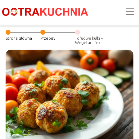
Strona główna
Przepisy
Tofuowe kulki –
Wegetariańska
opcja dla
tradycyjnych
pulpetów