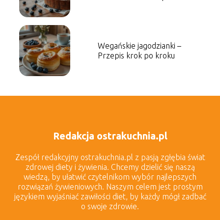
słodkość
Wegańskie jagodzianki –
Przepis krok po kroku
Redakcja ostrakuchnia.pl
Zespół redakcyjny ostrakuchnia.pl z pasją zgłębia świat
zdrowej diety i żywienia. Chcemy dzielić się naszą
wiedzą, by ułatwić czytelnikom wybór najlepszych
rozwiązań żywieniowych. Naszym celem jest prostym
językiem wyjaśniać zawiłości diet, by każdy mógł zadbać
o swoje zdrowie.