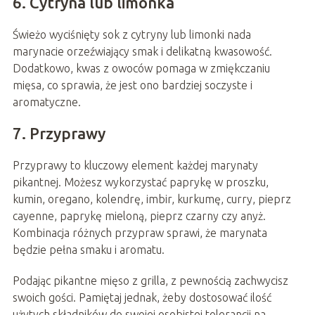
6. Cytryna lub limonka
Świeżo wyciśnięty sok z cytryny lub limonki nada
marynacie orzeźwiający smak i delikatną kwasowość.
Dodatkowo, kwas z owoców pomaga w zmiękczaniu
mięsa, co sprawia, że jest ono bardziej soczyste i
aromatyczne.
7. Przyprawy
Przyprawy to kluczowy element każdej marynaty
pikantnej. Możesz wykorzystać paprykę w proszku,
kumin, oregano, kolendrę, imbir, kurkumę, curry, pieprz
cayenne, paprykę mieloną, pieprz czarny czy anyż.
Kombinacja różnych przypraw sprawi, że marynata
będzie pełna smaku i aromatu.
Podając pikantne mięso z grilla, z pewnością zachwycisz
swoich gości. Pamiętaj jednak, żeby dostosować ilość
użytych składników do swojej osobistej tolerancji na