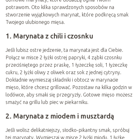
potrawom. Oto kilka sprawdzonych sposobów na
stworzenie wyjątkowych marynat, które podkręcą smak
Twojego ulubionego mięsa.
1. Marynata z chili i czosnku
Jeśli lubisz ostre jedzenie, ta marynata jest dla Ciebie.
Połącz w misce 2 łyżki ostrej papryki, 4 ząbki czosnku
przeciśniętego przez praskę, 1 łyżeczkę soli, 1 łyżeczkę
cukru, 2 łyżki oliwy z oliwek oraz sok z jednej cytryny.
Dokładnie wymieszaj składniki i obtocz w marynacie
mięso, które chcesz grillować. Pozostaw na kilka godzin w
lodówce, aby smaki się przegryzły. Gotowe mięso możesz
smażyć na grillu lub piec w piekarniku.
2. Marynata z miodem i musztardą
Jeśli wolisz delikatniejszy, słodko-pikantny smak, spróbuj
tej marynaty. Wymieszaj w misce 2 łyżki miodu, 1 łyżkę