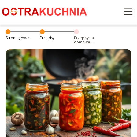
Strona główna
Przepisy
Przepisy na
domowe
marynaty
pikantne: dodaj
ognia do
grillowanego
mięsa