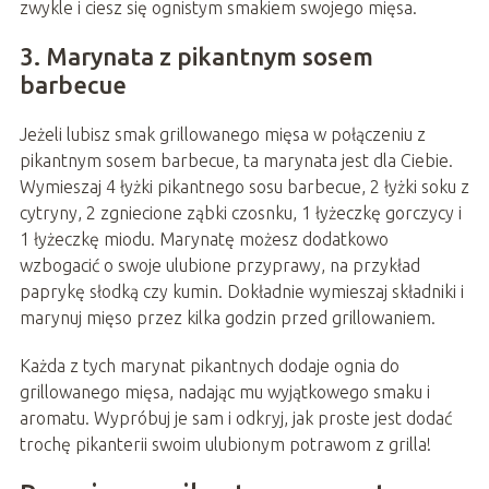
zwykle i ciesz się ognistym smakiem swojego mięsa.
3. Marynata z pikantnym sosem
barbecue
Jeżeli lubisz smak grillowanego mięsa w połączeniu z
pikantnym sosem barbecue, ta marynata jest dla Ciebie.
Wymieszaj 4 łyżki pikantnego sosu barbecue, 2 łyżki soku z
cytryny, 2 zgniecione ząbki czosnku, 1 łyżeczkę gorczycy i
1 łyżeczkę miodu. Marynatę możesz dodatkowo
wzbogacić o swoje ulubione przyprawy, na przykład
paprykę słodką czy kumin. Dokładnie wymieszaj składniki i
marynuj mięso przez kilka godzin przed grillowaniem.
Każda z tych marynat pikantnych dodaje ognia do
grillowanego mięsa, nadając mu wyjątkowego smaku i
aromatu. Wypróbuj je sam i odkryj, jak proste jest dodać
trochę pikanterii swoim ulubionym potrawom z grilla!