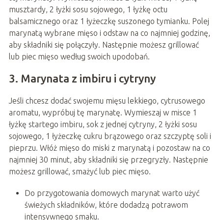
musztardy, 2 łyżki sosu sojowego, 1 łyżkę octu
balsamicznego oraz 1 łyżeczkę suszonego tymianku. Polej
marynatą wybrane mięso i odstaw na co najmniej godzinę,
aby składniki się połączyły. Następnie możesz grillować
lub piec mięso według swoich upodobań.
3. Marynata z imbiru i cytryny
Jeśli chcesz dodać swojemu mięsu lekkiego, cytrusowego
aromatu, wypróbuj tę marynatę. Wymieszaj w misce 1
łyżkę startego imbiru, sok z jednej cytryny, 2 łyżki sosu
sojowego, 1 łyżeczkę cukru brązowego oraz szczyptę soli i
pieprzu. Włóż mięso do miski z marynatą i pozostaw na co
najmniej 30 minut, aby składniki się przegryzły. Następnie
możesz grillować, smażyć lub piec mięso.
Do przygotowania domowych marynat warto użyć
świeżych składników, które dodadzą potrawom
intensywnego smaku.