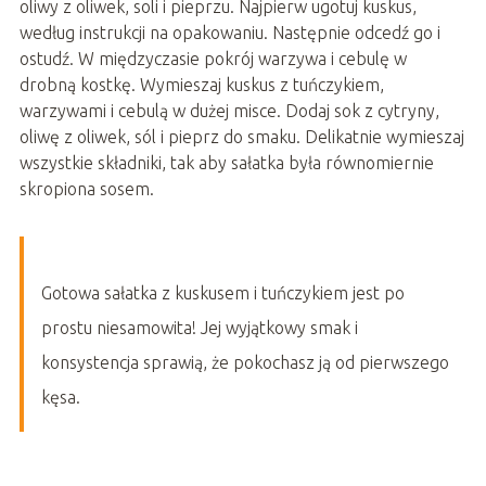
oliwy z oliwek, soli i pieprzu. Najpierw ugotuj kuskus,
według instrukcji na opakowaniu. Następnie odcedź go i
ostudź. W międzyczasie pokrój warzywa i cebulę w
drobną kostkę. Wymieszaj kuskus z tuńczykiem,
warzywami i cebulą w dużej misce. Dodaj sok z cytryny,
oliwę z oliwek, sól i pieprz do smaku. Delikatnie wymieszaj
wszystkie składniki, tak aby sałatka była równomiernie
skropiona sosem.
Gotowa sałatka z kuskusem i tuńczykiem jest po
prostu niesamowita! Jej wyjątkowy smak i
konsystencja sprawią, że pokochasz ją od pierwszego
kęsa.