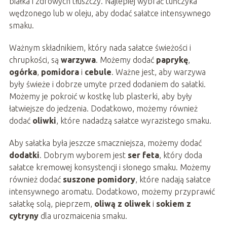
białka i zdrowych tłuszczy. Najlepiej wybrać tuńczyka
wędzonego lub w oleju, aby dodać sałatce intensywnego
smaku.
Ważnym składnikiem, który nada sałatce świeżości i
chrupkości, są
warzywa
. Możemy dodać
paprykę
,
ogórka
,
pomidora
i
cebule
. Ważne jest, aby warzywa
były świeże i dobrze umyte przed dodaniem do sałatki.
Możemy je pokroić w kostkę lub plasterki, aby były
łatwiejsze do jedzenia. Dodatkowo, możemy również
dodać
oliwki
, które nadadzą sałatce wyrazistego smaku.
Aby sałatka była jeszcze smaczniejsza, możemy dodać
dodatki
. Dobrym wyborem jest
ser feta
, który doda
sałatce kremowej konsystencji i słonego smaku. Możemy
również dodać
suszone pomidory
, które nadają sałatce
intensywnego aromatu. Dodatkowo, możemy przyprawić
sałatkę solą, pieprzem,
oliwą z oliwek
i
sokiem z
cytryny
dla urozmaicenia smaku.