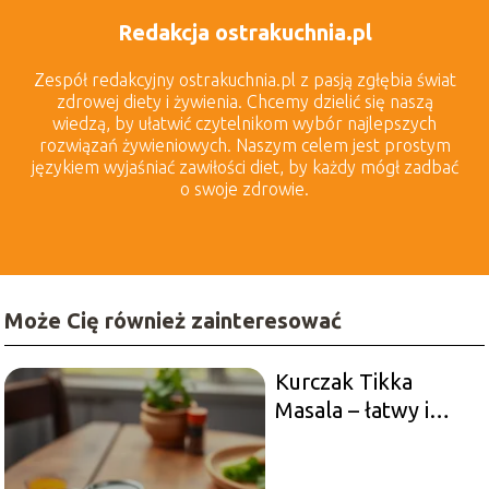
Redakcja ostrakuchnia.pl
Zespół redakcyjny ostrakuchnia.pl z pasją zgłębia świat
zdrowej diety i żywienia. Chcemy dzielić się naszą
wiedzą, by ułatwić czytelnikom wybór najlepszych
rozwiązań żywieniowych. Naszym celem jest prostym
językiem wyjaśniać zawiłości diet, by każdy mógł zadbać
o swoje zdrowie.
Może Cię również zainteresować
Kurczak Tikka
Masala – łatwy i
szybki przepis!