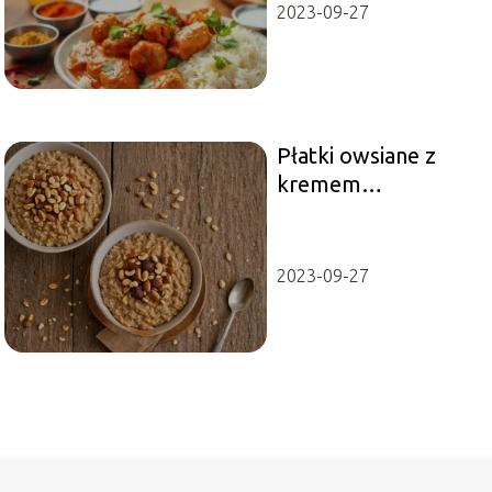
2023-09-27
Płatki owsiane z
kremem
orzechowym –
Przepis na
doskonałe śniadanie
2023-09-27