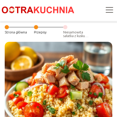
Strona główna
Przepisy
Niesamowita
sałatka z kuskus i
tuńczykiem –
nasz przepis!