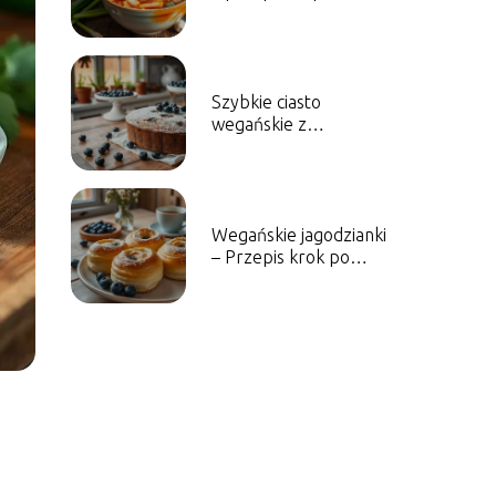
kimchi i jego zalety
Szybkie ciasto
wegańskie z
borówkami – Przepis
na słodkość
Wegańskie jagodzianki
– Przepis krok po
kroku