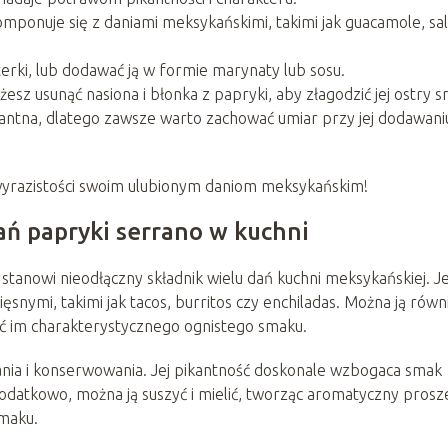
mponuje się z daniami meksykańskimi, takimi jak guacamole, sa
terki, lub dodawać ją w formie marynaty lub sosu.
esz usunąć nasiona i błonka z papryki, aby złagodzić jej ostry s
kantna, dlatego zawsze warto zachować umiar przy jej dodawani
wyrazistości swoim ulubionym daniom meksykańskim!
ń papryki serrano w kuchni
tanowi nieodłączny składnik wielu dań kuchni meksykańskiej. Je
snymi, takimi jak tacos, burritos czy enchiladas. Można ją równ
ać im charakterystycznego ognistego smaku.
nia i konserwowania. Jej pikantność doskonale wzbogaca smak
atkowo, można ją suszyć i mielić, tworząc aromatyczny prosz
smaku.