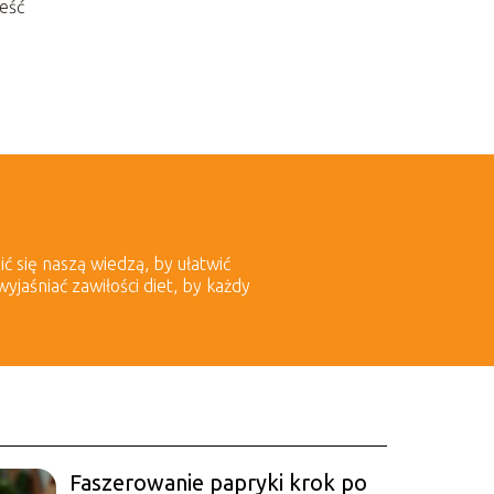
ieść
.
ić się naszą wiedzą, by ułatwić
aśniać zawiłości diet, by każdy
Faszerowanie papryki krok po