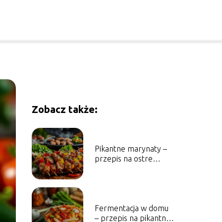
Zobacz także:
Pikantne marynaty –
przepis na ostre
marynowane mięsa i
warzywa
Fermentacja w domu
– przepis na pikantne