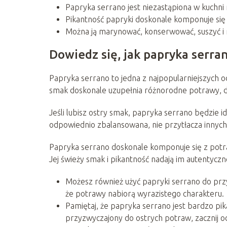
Papryka serrano jest niezastąpiona w kuchni
Pikantność papryki doskonale komponuje się 
Można ją marynować, konserwować, suszyć i 
Dowiedz się, jak papryka serra
Papryka serrano to jedna z najpopularniejszych o
smak doskonale uzupełnia różnorodne potrawy, dod
Jeśli lubisz ostry smak, papryka serrano będzie i
odpowiednio zbalansowana, nie przytłacza innyc
Papryka serrano doskonale komponuje się z potra
Jej świeży smak i pikantność nadają im autentyczn
Możesz również użyć papryki serrano do przy
że potrawy nabiorą wyrazistego charakteru.
Pamiętaj, że papryka serrano jest bardzo pik
przyzwyczajony do ostrych potraw, zacznij od n