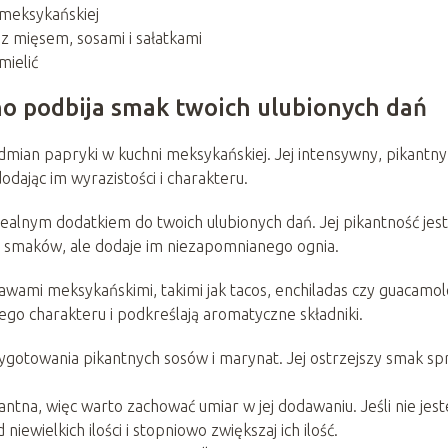
 meksykańskiej
z mięsem, sosami i sałatkami
mielić
no podbija smak twoich ulubionych dań
dmian papryki w kuchni meksykańskiej. Jej intensywny, pikantny
ając im wyrazistości i charakteru.
dealnym dodatkiem do twoich ulubionych dań. Jej pikantność jest
h smaków, ale dodaje im niezapomnianego ognia.
wami meksykańskimi, takimi jak tacos, enchiladas czy guacamol
ego charakteru i podkreślają aromatyczne składniki.
gotowania pikantnych sosów i marynat. Jej ostrzejszy smak sp
antna, więc warto zachować umiar w jej dodawaniu. Jeśli nie jest
iewielkich ilości i stopniowo zwiększaj ich ilość.