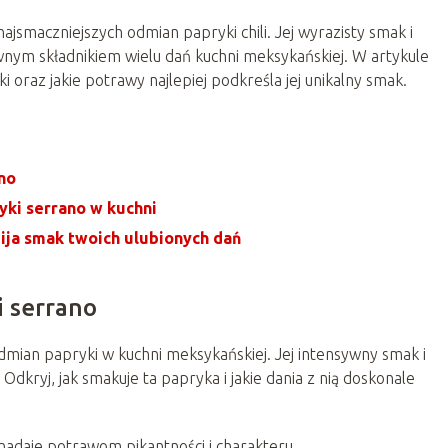
ajsmaczniejszych odmian papryki chili. Jej wyrazisty smak i
wnym składnikiem wielu dań kuchni meksykańskiej. W artykule
ki oraz jakie potrawy najlepiej podkreśla jej unikalny smak.
no
ki serrano w kuchni
ija smak twoich ulubionych dań
i serrano
dmian papryki w kuchni meksykańskiej. Jej intensywny smak i
dkryj, jak smakuje ta papryka i jakie dania z nią doskonale
nadaje potrawom pikantności i charakteru.