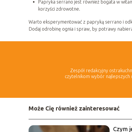
Papryka serrano jest również bogata w witam
korzyści zdrowotne.
Warto eksperymentować z papryką serrano i odkry
Dodaj odrobinę ognia i spraw, by potrawy nabi
Zespół redakcyjny ostrakuchnia
czytelnikom wybór najlepszych 
Może Cię również zainteresować
Czym je