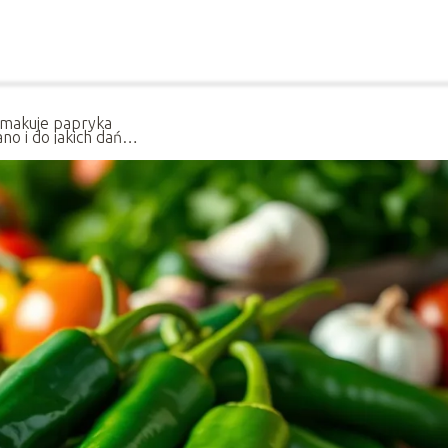
smakuje papryka
no i do jakich dań
je?