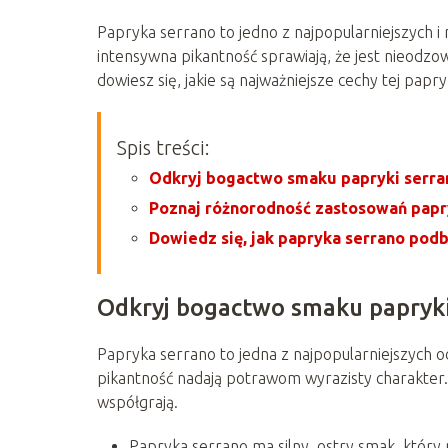
Papryka serrano to jedno z najpopularniejszych i n
intensywna pikantność sprawiają, że jest nieodzo
dowiesz się, jakie są najważniejsze cechy tej papry
Spis treści:
Odkryj bogactwo smaku papryki serra
Poznaj różnorodność zastosowań papry
Dowiedz się, jak papryka serrano podb
Odkryj bogactwo smaku papryk
Papryka serrano to jedna z najpopularniejszych o
pikantność nadają potrawom wyrazisty charakter. O
współgrają.
Papryka serrano ma silny, ostry smak, który 