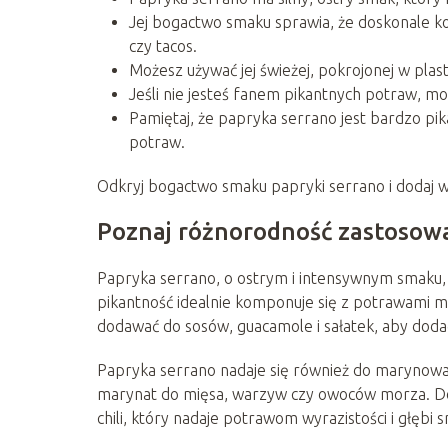
Jej bogactwo smaku sprawia, że doskonale ko
czy tacos.
Możesz używać jej świeżej, pokrojonej w plas
Jeśli nie jesteś fanem pikantnych potraw, moż
Pamiętaj, że papryka serrano jest bardzo pi
potraw.
Odkryj bogactwo smaku papryki serrano i dodaj 
Poznaj różnorodność zastosowa
Papryka serrano, o ostrym i intensywnym smaku, s
pikantność idealnie komponuje się z potrawami mię
dodawać do sosów, guacamole i sałatek, aby dod
Papryka serrano nadaje się również do marynowa
marynat do mięsa, warzyw czy owoców morza. Dod
chili, który nadaje potrawom wyrazistości i głębi 