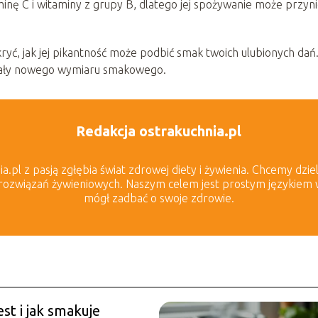
inę C i witaminy z grupy B, dlatego jej spożywanie może przyn
ć, jak jej pikantność może podbić smak twoich ulubionych dań
erały nowego wymiaru smakowego.
Redakcja ostrakuchnia.pl
.pl z pasją zgłębia świat zdrowej diety i żywienia. Chcemy dziel
rozwiązań żywieniowych. Naszym celem jest prostym językiem wyj
mógł zadbać o swoje zdrowie.
st i jak smakuje