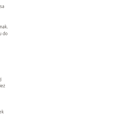
lsa
mak.
u do
j
ież
ek