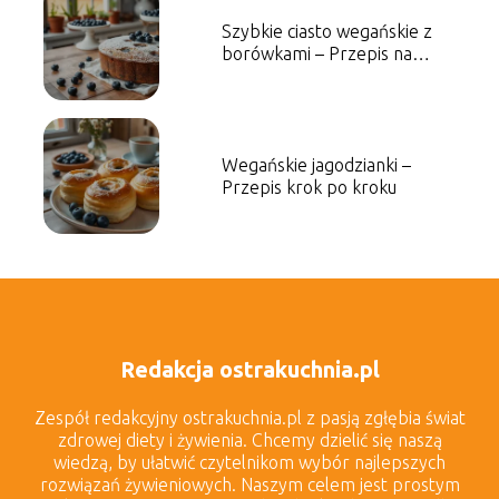
Szybkie ciasto wegańskie z
borówkami – Przepis na
słodkość
Wegańskie jagodzianki –
Przepis krok po kroku
Redakcja ostrakuchnia.pl
Zespół redakcyjny ostrakuchnia.pl z pasją zgłębia świat
zdrowej diety i żywienia. Chcemy dzielić się naszą
wiedzą, by ułatwić czytelnikom wybór najlepszych
rozwiązań żywieniowych. Naszym celem jest prostym