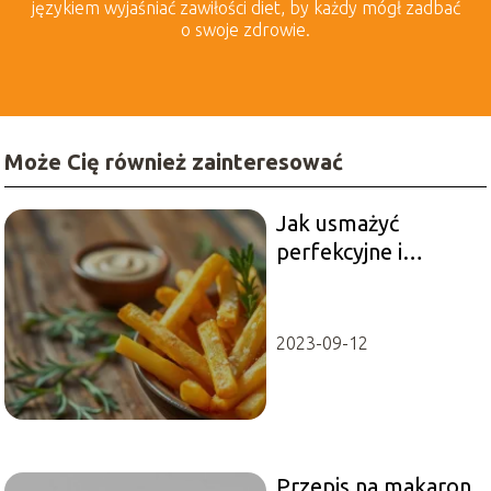
językiem wyjaśniać zawiłości diet, by każdy mógł zadbać
o swoje zdrowie.
Może Cię również zainteresować
Jak usmażyć
perfekcyjne i
chrupiące frytki?
2023-09-12
Przepis na makaron