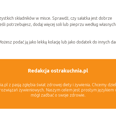
ystkich składników w misce. Sprawdź, czy sałatka jest dobrze
eśli potrzebujesz, dodaj więcej soli lub pieprzu według własnych
ożesz podać ją jako lekką kolację lub jako dodatek do innych da
Redakcja ostrakuchnia.pl
.pl z pasją zgłębia świat zdrowej diety i żywienia. Chcemy dziel
rozwiązań żywieniowych. Naszym celem jest prostym językiem wyj
mógł zadbać o swoje zdrowie.