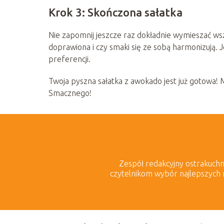
Krok 3: Skończona sałatka
Nie zapomnij jeszcze raz dokładnie wymieszać wsz
doprawiona i czy smaki się ze sobą harmonizują. J
preferencji.
Twoja pyszna sałatka z awokado jest już gotowa! M
Smacznego!
Zespół redakcyjny ostrakuchnia
czytelnikom wybór najlepszych 