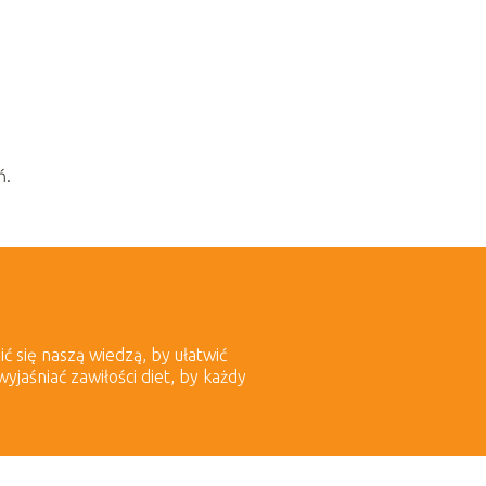
ń.
ić się naszą wiedzą, by ułatwić
aśniać zawiłości diet, by każdy