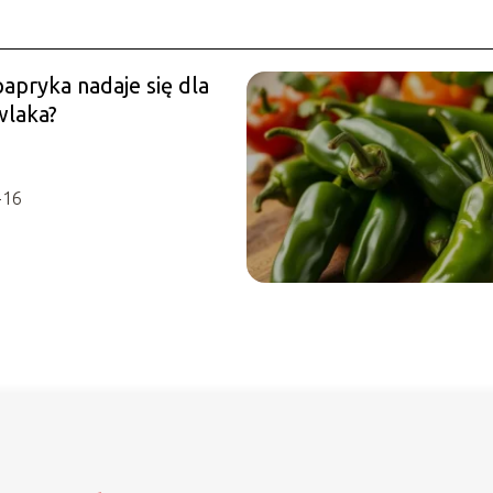
apryka nadaje się dla
laka?
-16