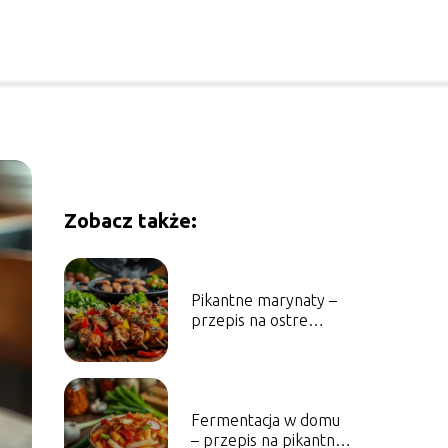
Zobacz także:
Pikantne marynaty –
przepis na ostre
marynowane mięsa i
warzywa
Fermentacja w domu
– przepis na pikantne