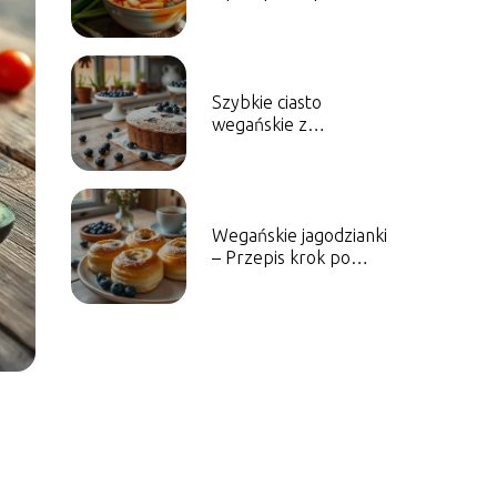
kimchi i jego zalety
Szybkie ciasto
wegańskie z
borówkami – Przepis
na słodkość
Wegańskie jagodzianki
– Przepis krok po
kroku