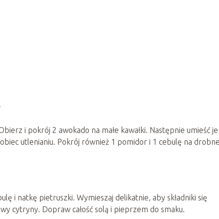
w
Obierz i pokrój 2 awokado na małe kawałki. Następnie umieść je
obiec utlenianiu. Pokrój również 1 pomidor i 1 cebulę na drobn
ę i natkę pietruszki. Wymieszaj delikatnie, aby składniki się
ołowy cytryny. Dopraw całość solą i pieprzem do smaku.