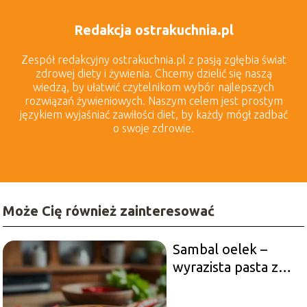
Redakcja ostrakuchnia.pl
Zespół redakcyjny ostrakuchnia.pl z pasją zgłębia świat
zdrowej diety i żywienia. Chcemy dzielić się naszą
wiedzą, by ułatwić czytelnikom wybór najlepszych
rozwiązań żywieniowych. Naszym celem jest prostym
językiem wyjaśniać zawiłości diet, by każdy mógł zadbać
o swoje zdrowie.
Może Cię również zainteresować
Sambal oelek –
wyrazista pasta z
Indonezji