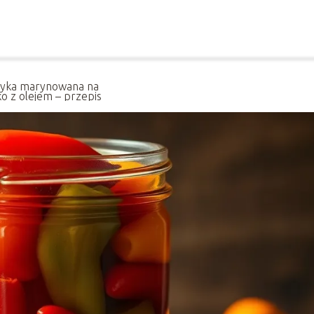
yka marynowana na
ko z olejem – przepis