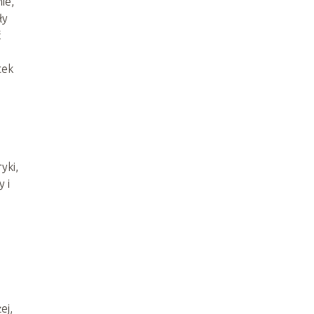
ie,
ły
ć
tek
yki,
 i
o
ej,