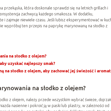
przekąska, która doskonale sprawdzi się na letnich grillach i
 konsystencja zachwycą każdego smakosza. W dodatku,
 i zajmuje niewiele czasu. Jeśli lubisz eksperymentować w kuch
ie wypróbuj ten przepis na paprykę marynowaną na słodko z
nia na słodko z olejem?
aby uzyskać najlepszy smak?
na słodko z olejem, aby zachować jej świeżość i aromat
rynowania na słodko z olejem?
dko z olejem, należy przede wszystkim wybrać świeże, dojrzał
zda nasienne i pokroić ją w paski lub plastry, w zależności od