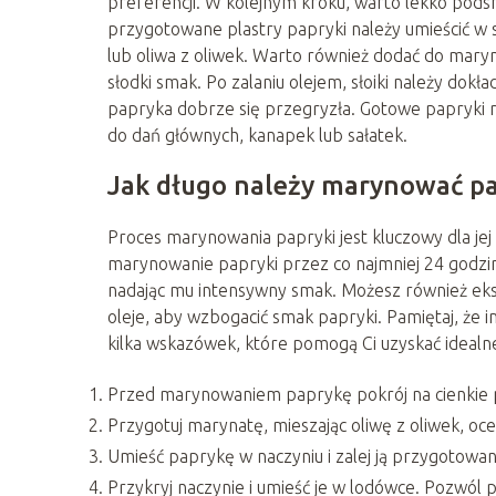
preferencji. W kolejnym kroku, warto lekko podsm
przygotowane plastry papryki należy umieścić w sł
lub oliwa z oliwek. Warto również dodać do maryna
słodki smak. Po zalaniu olejem, słoiki należy dok
papryka dobrze się przegryzła. Gotowe papryki
do dań głównych, kanapek lub sałatek.
Jak długo należy marynować pa
Proces marynowania papryki jest kluczowy dla je
marynowanie papryki przez co najmniej 24 godzin
nadając mu intensywny smak. Możesz również eks
oleje, aby wzbogacić smak papryki. Pamiętaj, że 
kilka wskazówek, które pomogą Ci uzyskać ideal
Przed marynowaniem paprykę pokrój na cienkie pl
Przygotuj marynatę, mieszając oliwę z oliwek, ocet
Umieść paprykę w naczyniu i zalej ją przygotowa
Przykryj naczynie i umieść je w lodówce. Pozwól 