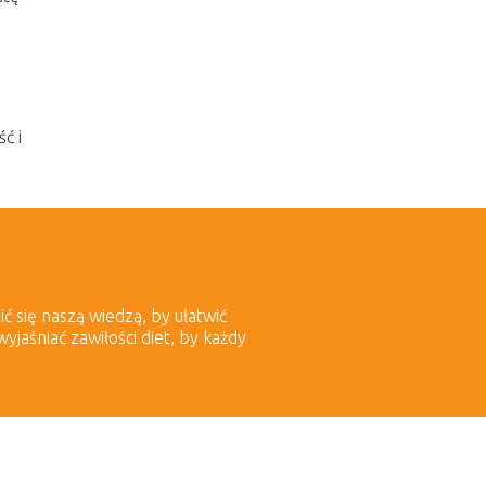
ć i
ić się naszą wiedzą, by ułatwić
aśniać zawiłości diet, by każdy