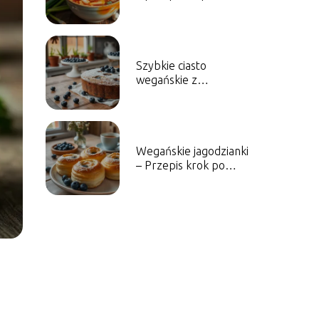
kimchi i jego zalety
Szybkie ciasto
wegańskie z
borówkami – Przepis
na słodkość
Wegańskie jagodzianki
– Przepis krok po
kroku