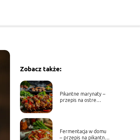
Zobacz także:
Pikantne marynaty –
przepis na ostre
marynowane mięsa i
warzywa
Fermentacja w domu
– przepis na pikantne