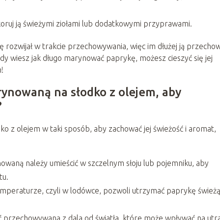
oruj ją świeżymi ziołami lub dodatkowymi przyprawami.
 rozwijał w trakcie przechowywania, więc im dłużej ją przecho
gdy wiesz jak długo marynować paprykę, możesz cieszyć się jej
!
ynowaną na słodko z olejem, aby
?
z olejem w taki sposób, aby zachować jej świeżość i aromat,
waną należy umieścić w szczelnym słoju lub pojemniku, aby
tu.
mperaturze, czyli w lodówce, pozwoli utrzymać paprykę śwież
 przechowywana z dala od światła, które może wpływać na utr