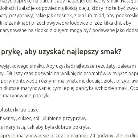
ażyć paprykę na patelni, aby nadać jej delikatny smak. Następn
oikach i zalać je odpowiednią ilością oleju, który może być zwyk
ty przyprawy, takie jak czosnek, zioła lub miód, aby podkreśli
ładnie zamknąć i przechowywać w lodówce przez kilka dni, aby
 marynowane na słodko z olejem mogą być podawane jako doda
prykę, aby uzyskać najlepszy smak?
j wyjątkowego smaku. Aby uzyskać najlepsze rezultaty, zalecam
y. Dłuższy czas pozwala na wniknięcie aromatów w miąższ papr
perymentować z różnymi marynatami, dodając zioła, przyprawy
im dłuższe marynowanie, tym lepiej papryka wchłonie smaki. Ot
ne marynowane papryki:
asterki lub paski.
 winny, cukier, sól i ulubione przyprawy.
ną marynatą, tak aby była dobrze pokryta.
papryce marynować się przez co najmniej 24 godziny, ale im dłuż