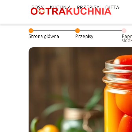
SOSY
KUCHNIA
PRZEPISY
DIETA
Strona główna
Przepisy
Papr
słod