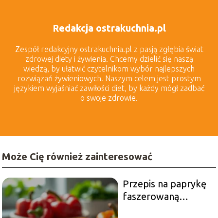
Redakcja ostrakuchnia.pl
Zespół redakcyjny ostrakuchnia.pl z pasją zgłębia świat
zdrowej diety i żywienia. Chcemy dzielić się naszą
wiedzą, by ułatwić czytelnikom wybór najlepszych
rozwiązań żywieniowych. Naszym celem jest prostym
językiem wyjaśniać zawiłości diet, by każdy mógł zadbać
o swoje zdrowie.
Może Cię również zainteresować
Przepis na paprykę
faszerowaną
warzywami i