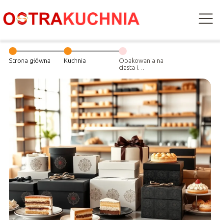
Strona główna
Kuchnia
Opakowania na
ciasta i
monoporcje –
jakie wybrać do
nowoczesnej
cukierni?