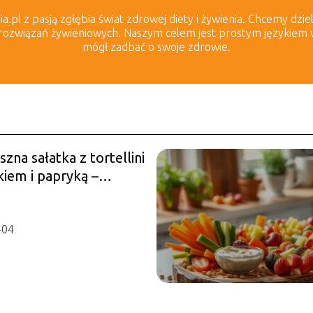
.pl z pasją zgłębia świat zdrowej diety i żywienia. Chcemy dziel
rozwiązań żywieniowych. Naszym celem jest prostym językiem wyj
mógł zadbać o swoje zdrowie.
zna sałatka z tortellini
kiem i papryką –
!
-04