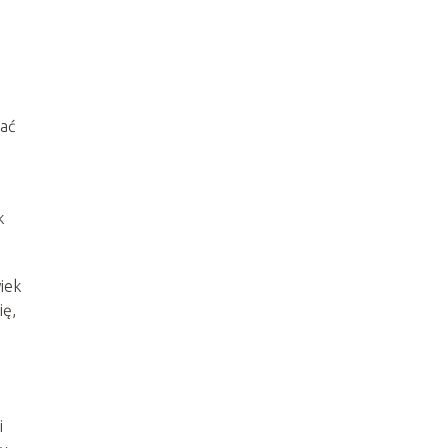
ać
k
iek
ię,
i