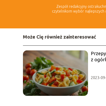
Zespół redakcyjny ostrakuchnia
czytelnikom wybór najlepszych 
Może Cię również zainteresować
Przepys
z ogór
przepis
2023-09