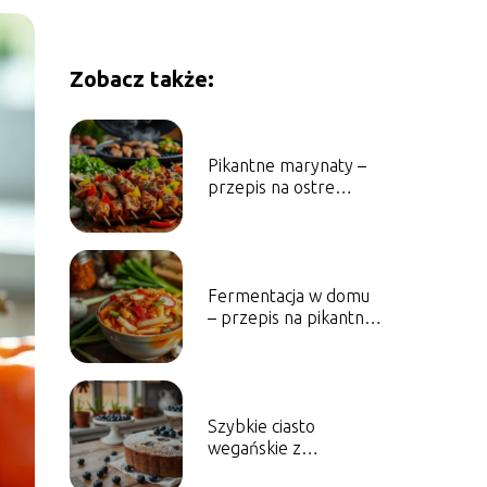
Zobacz także:
Pikantne marynaty –
przepis na ostre
marynowane mięsa i
warzywa
Fermentacja w domu
– przepis na pikantne
kimchi i jego zalety
Szybkie ciasto
wegańskie z
borówkami – Przepis