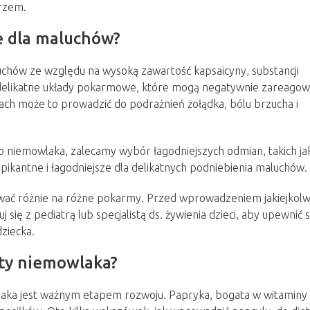
arzem.
e dla maluchów?
chów ze względu na wysoką zawartość kapsaicyny, substancji
ą delikatne układy pokarmowe, które mogą negatywnie zareagow
ach może to prowadzić do podrażnień żołądka, bólu brzucha i
o niemowlaka, zalecamy wybór łagodniejszych odmian, takich ja
pikantne i łagodniejsze dla delikatnych podniebienia maluchów.
gować różnie na różne pokarmy. Przed wprowadzeniem jakiejkolw
 się z pediatrą lub specjalistą ds. żywienia dzieci, aby upewnić s
ziecka.
ety niemowlaka?
a jest ważnym etapem rozwoju. Papryka, bogata w witaminy 