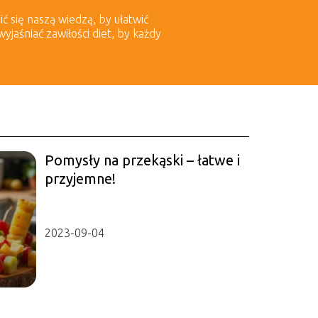
ić się naszą wiedzą, by ułatwić
aśniać zawiłości diet, by każdy
Pomysły na przekąski – łatwe i
przyjemne!
2023-09-04