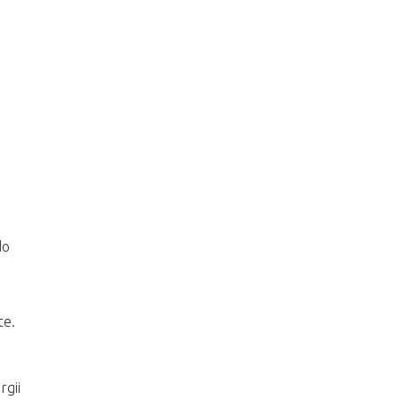
do
te.
rgii