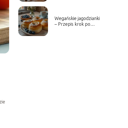
na słodkość
Wegańskie jagodzianki
– Przepis krok po
kroku
zie