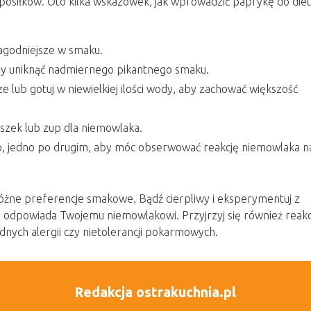
posiłków. Oto kilka wskazówek, jak wprowadzić paprykę do die
 łagodniejsze w smaku.
by uniknąć nadmiernego pikantnego smaku.
ze lub gotuj w niewielkiej ilości wody, aby zachować większość
zek lub zup dla niemowlaka.
, jedno po drugim, aby móc obserwować reakcję niemowlaka n
 różne preferencje smakowe. Bądź cierpliwy i eksperymentuj z
ej odpowiada Twojemu niemowlakowi. Przyjrzyj się również reakc
dnych alergii czy nietolerancji pokarmowych.
Redakcja ostrakuchnia.pl