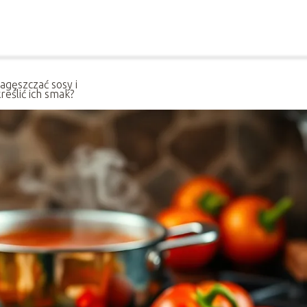
zagęszczać sosy i
reślić ich smak?