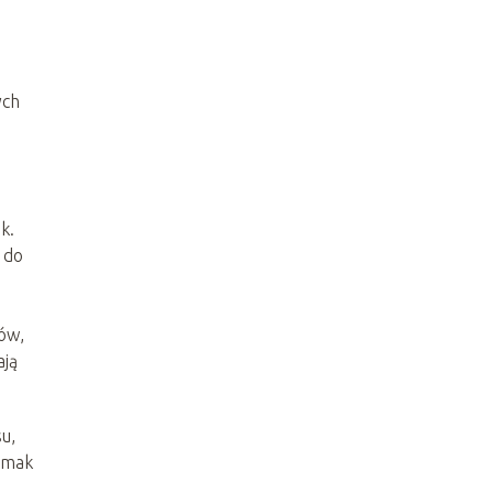
ych
k.
 do
ów,
ają
u,
 smak