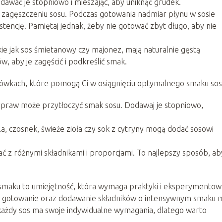
dawać je stopniowo i mieszając, aby uniknąć grudek.
 zagęszczeniu sosu. Podczas gotowania nadmiar płynu w sosie
stencję. Pamiętaj jednak, żeby nie gotować zbyt długo, aby nie
kie jak sos śmietanowy czy majonez, mają naturalnie gęstą
w, aby je zagęścić i podkreślić smak.
ówkach, które pomogą Ci w osiągnięciu optymalnego smaku sos
zypraw może przytłoczyć smak sosu. Dodawaj je stopniowo,
a, czosnek, świeże zioła czy sok z cytryny mogą dodać sosowi
 z różnymi składnikami i proporcjami. To najlepszy sposób, ab
 smaku to umiejętność, która wymaga praktyki i eksperymentow
e gotowanie oraz dodawanie składników o intensywnym smaku 
 każdy sos ma swoje indywidualne wymagania, dlatego warto