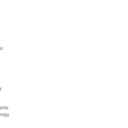
u:
y
ania.
mogą