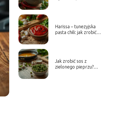
Indonezji
Harissa – tunezyjska
pasta chili: jak zrobić i
z czym podawać?
Jak zrobić sos z
zielonego pieprzu?
Mega przepis!