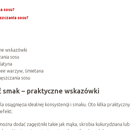
ia sosu?
szczania sosu?
zne wskazówki
ania sosu
latyna
ree warzyw, śmietana
gęszczania sosu
ić smak – praktyczne wskazówki
osiągnięcia idealnej konsystencji i smaku. Oto kilka praktyczn
efekt:
, można dodać zagęstniki takie jak mąka, skrobia kukurydziana lub