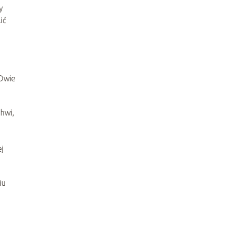
y
ić
 Dwie
hwi,
j
iu