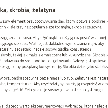
ka, skrobia, żelatyna
e ważny element przygotowywania dań, który pozwala podkreśli
hnik, ale trzy najpopularniejsze to: mąka, skrobia i żelatyna.
 zagęszczania sosu. Aby użyć mąki, należy ją rozpuścić w zimnej
tującego się sosu. Ważne jest dokładne wymieszanie mąki, aby
aturalny zagęstnik i nadaje sosowi gładką konsystencję.
krobi, takiej jak mąka ziemniaczana lub kukurydziana. Skrobia j
ć dodawana do sosu pod koniec gotowania. Należy ją stopniowo
 osiągniemy pożądaną konsystencję. Skrobia działa jako stabiliz
.
w przypadku sosów na bazie mięsa lub ryb. Żelatyna jest natura
kiej temperaturze. Aby użyć żelatyny, należy ją rozpuścić w zim
, aby zagęścić. Żelatyna daje sosowi jedwabistą konsystencję i
nie, dlatego warto eksperymentować i wybrać tę, która najlepie