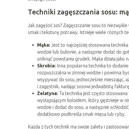
Techniki zagęszczania sosu: mą
Jak zagęścić sos? Zagęszczanie sosu to niezwykl
smak i teksturę potrawy. Istnieje wiele różnych tec
Mąka:
Jest to najczęściej stosowana technika
wodzie lub bulionie, a następnie dodać do go
uniknąć powstania grudek. Mąka działa jako n
Skrobia:
Inna popularna technika to dodanie s
rozpuszczalna w zimnej wodzie i powinna by
wsypywać do sosu, jednocześnie mieszając, aż
i zagęstnik, nadając sosowi jedwabistą fakturę
Żelatyna:
Ta technika jest często stosowana 
występującym koloidem, który gęstnieje w nis
wodzie i dodać do sosu, a następnie schłodzić
dodatkowo podkreśla smak mięsa lub ryby.
Każda z tych technik ma swoje zalety i zastosowa