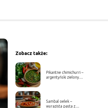
Zobacz także:
Pikantne chimichurri –
argentyński zielony
sos z nutą chili
Sambal oelek –
wyrazista pasta z