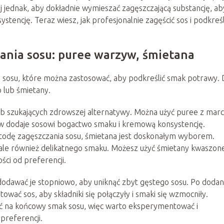
j jednak, aby dokładnie wymieszać zagęszczającą substancję, ab
stencję. Teraz wiesz, jak profesjonalnie zagęścić sos i podkreśl
ania sosu: puree warzyw, śmietana
a sosu, które można zastosować, aby podkreślić smak potrawy.
lub śmietany.
ób szukających zdrowszej alternatywy. Można użyć puree z marc
w dodaje sosowi bogactwo smaku i kremową konsystencję.
metodę zagęszczania sosu, śmietana jest doskonałym wyborem.
 ale również delikatnego smaku. Możesz użyć śmietany kwaszone
ści od preferencji.
odawać je stopniowo, aby uniknąć zbyt gęstego sosu. Po dodan
wać sos, aby składniki się połączyły i smaki się wzmocniły.
ć na końcowy smak sosu, więc warto eksperymentować i
preferencji.