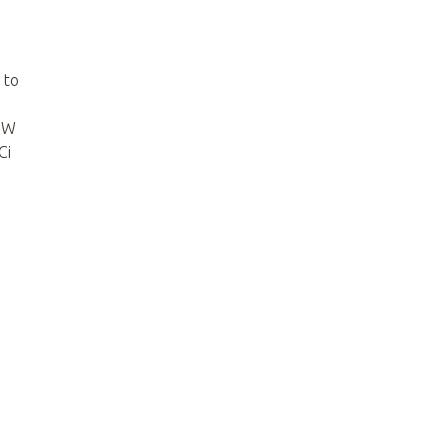
 to
. W
Ci