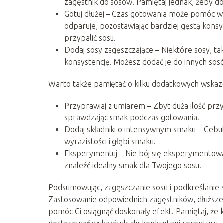
zagęstnik do sosów. Pamiętaj jednak, żeby do
Gotuj dłużej – Czas gotowania może pomóc w
odparuje, pozostawiając bardziej gęstą konsy
przypalić sosu.
Dodaj sosy zagęszczające – Niektóre sosy, ta
konsystencję. Możesz dodać je do innych sosó
Warto także pamiętać o kilku dodatkowych wskaz
Przyprawiaj z umiarem – Zbyt duża ilość pr
sprawdzając smak podczas gotowania.
Dodaj składniki o intensywnym smaku – Cebul
wyrazistości i głębi smaku.
Eksperymentuj – Nie bój się eksperymentować
znaleźć idealny smak dla Twojego sosu.
Podsumowując, zagęszczanie sosu i podkreślanie
Zastosowanie odpowiednich zagęstników, dłuższ
pomóc Ci osiągnąć doskonały efekt. Pamiętaj, że
dostosować wskazówki do konkretnej receptury.