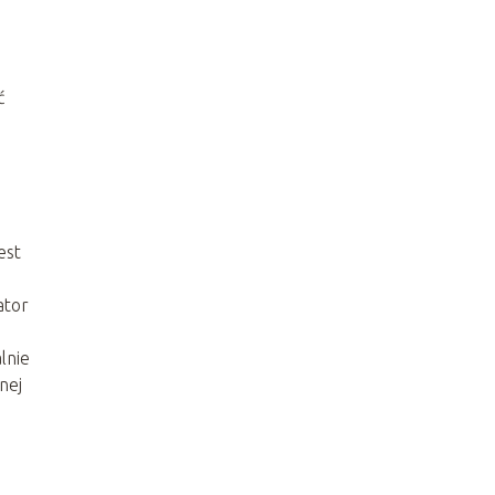
ć
est
ator
lnie
nej
j