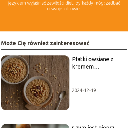
językiem wyjaśniać zawiłości diet, by każdy mógł zadbać
o swoje zdrowie.
Może Cię również zainteresować
Płatki owsiane z
kremem
orzechowym –
Przepis na
doskonałe śniadanie
2024-12-19
Czym jest pieprz