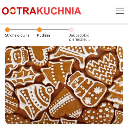
Strona główna
Kuchnia
Jak ozdobić
pierniczki?
Kreatywność w
kuchni