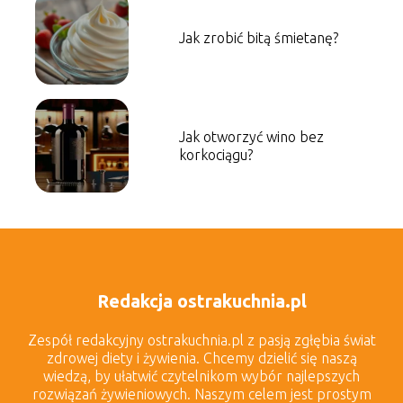
Jak zrobić bitą śmietanę?
Jak otworzyć wino bez
korkociągu?
Redakcja ostrakuchnia.pl
Zespół redakcyjny ostrakuchnia.pl z pasją zgłębia świat
zdrowej diety i żywienia. Chcemy dzielić się naszą
wiedzą, by ułatwić czytelnikom wybór najlepszych
rozwiązań żywieniowych. Naszym celem jest prostym